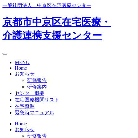
Skip
一般社団法人 中京区在宅医療センター
to
content
京都市中京区在宅医療・
介護連携支援センター
MENU
Home
お知らせ
研修報告
研修案内
センター概要
在宅医療機関リスト
在宅資源
緊急時マニュアル
Home
お知らせ
研修報告