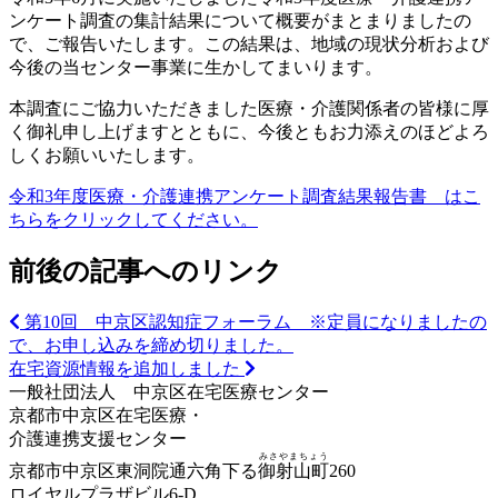
ンケート調査の集計結果について概要がまとまりましたの
で、ご報告いたします。この結果は、地域の現状分析および
今後の当センター事業に生かしてまいります。
本調査にご協力いただきました医療・介護関係者の皆様に厚
く御礼申し上げますとともに、今後ともお力添えのほどよろ
しくお願いいたします。
令和3年度医療・介護連携アンケート調査結果報告書 はこ
ちらをクリックしてください。
前後の記事へのリンク
第10回 中京区認知症フォーラム ※定員になりましたの
で、お申し込みを締め切りました。
在宅資源情報を追加しました
一般社団法人 中京区在宅医療センター
京都市中京区在宅医療・
介護連携支援センター
みさやまちょう
京都市中京区東洞院通六角下る
御射山町
260
ロイヤルプラザビル6-D