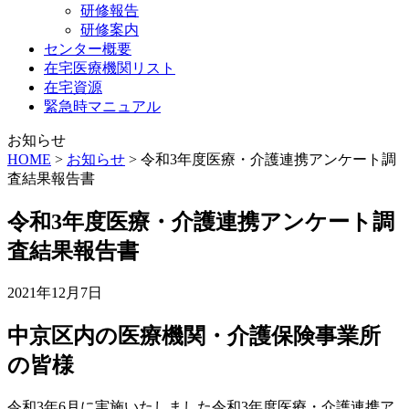
研修報告
研修案内
センター概要
在宅医療機関リスト
在宅資源
緊急時マニュアル
お知らせ
HOME
>
お知らせ
>
令和3年度医療・介護連携アンケート調
査結果報告書
令和3年度医療・介護連携アンケート調
査結果報告書
2021年12月7日
中京区内の医療機関・介護保険事業所
の皆様
令和3
年
6
月に実施いたしました令和
3
年度医療・介護連携ア