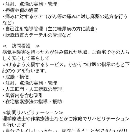
• 注射、点滴の実施・管理
• 褥瘡や傷の処置
• 痛みに対するケア（がん等の痛みに対し麻薬の処方を行う
など）
• 自己注射指導管理（主に糖尿病の方に該当）
• 膀胱留置カテーテルの管理など
≪ 訪問看護 ≫
病気や障害を持った方が住み慣れた地域、ご自宅でその人ら
しく安心して暮らして
いけるよう支援するサービス。かかりつけ医の指示のもと下
記のケアを行います。
• 浣腸・摘便
• 注射、点滴の実施・管理
• 人工肛門・人工膀胱の管理
• 気管内を含む吸引
• 在宅酸素療法の指導・援助
≪訪問リハビリテーション≫
理学療法士や作業療法士などがご家庭でリハビリテーション
を行います
• 自分でトイレにいきたい、病院に通うことができないがリ