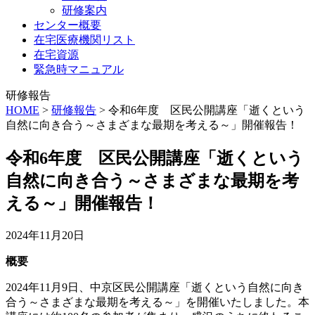
研修案内
センター概要
在宅医療機関リスト
在宅資源
緊急時マニュアル
研修報告
HOME
>
研修報告
>
令和6年度 区民公開講座「逝くという
自然に向き合う～さまざまな最期を考える～」開催報告！
令和6年度 区民公開講座「逝くという
自然に向き合う～さまざまな最期を考
える～」開催報告！
2024年11月20日
概要
2024年
11
月
9
日、中京区民公開講座「逝くという自然に向き
合う～さまざまな最期を考える～」を開催いたしました。本