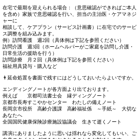
在宅で最期を迎えられる場合：（意思確認ができればご本人
を含め）家族で意思確認を行い、担当の主治医・ケアマネジ
ャーに
相談して、ケアプラン（サービス計画書）に在宅でのサービ
ス調整を組み込みます。
例）訪問看護 週2回（具体例は下記を参照ください）
訪問介護 週3回（ホームヘルパーがご家庭を訪問し介護・
日常生活の援助を行う）
訪問診療 月２回（具体例は下記を参照ください）
福祉用具貸与・購入など
👨延命処置を書面で残すにはどうしておいたらよいですか。
エンディングノートが各方面より出ております。
例えば 京都司法書士会 縁ディングノート
京都市長寿すこやかセンター わたしの備えノート
長岡京市役所 高齢介護課 高齢福祉係 ～手紙～ 大切な
あなたへ
全国国民健康保険診療施設協議会 生きて逝くノート
講演にありましたように思いは揺れなら変化してもいい、ご