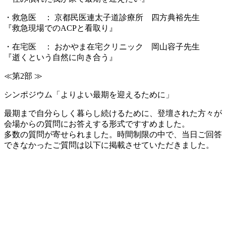
・救急医 ： 京都民医連太子道診療所 四方典裕先生
『
救急現場での
ACP
と看取り』
・在宅医 ： おかやま在宅クリニック 岡山容子先生
『逝くという自然に向き合う』
≪第
2
部
≫
シンポジウム「よりよい最期を迎えるために」
最期まで自分らしく暮らし続けるために、登壇された方々が
会場からの質問にお答えする形式ですすめました。
多数の質問が寄せられました。時間制限の中で、当日ご回答
できなかったご質問は以下に掲載させていただきました。