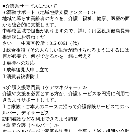
■介護系サービスについて
≪高齢サポート（地域包括支援センター）≫
地域で暮らす高齢者の方々を、介護、福祉、健康、医療の面
から総合的に支援します。
中学校区域で担当がありますので、詳しくは区役所健康長寿
推進課にお尋ねくだ
さい 中京区役所：812-0061（代）
 総合相談（その人らしい生活が続けられるようにするには
何が必要で、何ができるかを一緒に考える
 虐待への対応
 成年後見人申し立て
 消費者被害防止
≪介護支援専門員（ケアマネジャー）≫
介護や支援を必要とする方が、介護サービスを円滑に利用で
きるようサポートします。
 ご家族・ご本人のニーズに沿って介護保険サービスでのヘ
ルパー、ディサービス
訪問看護などを利用できるよう調整
≪訪問介護（ヘルパー）≫
ホームヘルパーがご家庭を訪問し、食事・入浴・排泄の介助