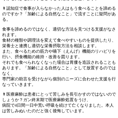
👨認知症で食事が入らなかった人はもう食べることを諦める
のですか？「加齢による自然なこと」で流すことに疑問があ
る。
食事を諦めるのではなく、適切な方法を見つける支援がなさ
れます。
食材の種類や調理法を変えて食べやすいものを提供したり、
栄養士と連携し適切な栄養摂取方法を相談します。
また、食べるための筋力や嚥下（えんげ）機能のリハビリを
行い、摂食機能の維持・改善を図ります。
それでも食べられなくなった場合は胃瘻を造設されることも
あります。「加齢による自然なこと」として放置するのでは
なく、
専門家の助言を受けながら個別のニーズに合わせた支援を行
なっていきます。
👨医療麻酔は患者にとって苦しみを長引かすのではないので
しょうか？ガン終末期で医療麻酔処置をうけ、
病院で4日間一日中荒い呼吸を続けて亡くなりました。本人
は苦しみぬいたのだと強く後悔しています。