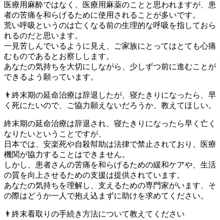
医療用麻酔ではなく、医療用麻薬のことと思われますが、患
者の苦痛を和らげるために使用されることが多いです。
荒い呼吸というのは亡くなる前の生理的な呼吸を指しておら
れるのだと思います。
一見苦しんでいるように見え、ご家族にとってはとても心痛
むものであるとお察しします。
あなたの気持ちを大切にしながら、少しずつ前に進むことが
できるよう願っています。
👨終末期の延命治療は辞退したが、寝たきりになったら、早
く死にたいので、ご協力願えないだろうか、教えてほしい。
終末期の延命治療は辞退され、寝たきりになったら早く亡く
なりたいということですが、
日本では、安楽死や自殺幇助は法律で禁止されており、医療
機関が協力することはできません。
しかし、患者さんの苦痛を和らげるための緩和ケアや、生活
の質を向上させるための支援は提供されています。
あなたの気持ちを理解し、支えるための専門家がいます、そ
の際はどうか一人で抱え込まずに助けを求めてください。
👨終末看取りの手続き方法について教えてください