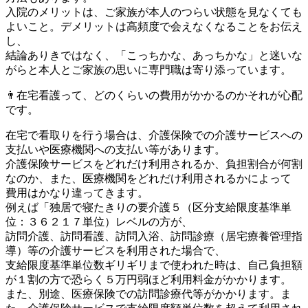
入院のメリットは、ご家族が本人のつらい状態を見なくても
よいこと。デメリットは高頻度で会えなくなることをお伝え
し、
結論ありきではなく、「こっちかな、あっちかな」と迷いな
がらと本人とご家族の思いに専門職は寄り添っています。
👨在宅看護って、どのくらいの費用がかかるのかそれが心配
です。
在宅で看取りを行う場合は、介護保険での介護サービスへの
支払いや医療機関への支払い等があります。
介護保険サービスをどれだけ利用されるか、負担割合が何割
なのか、また、医療機関をどれだけ利用されるかによって
費用はかなり違ってきます。
例えば「独居で寝たきりの要介護５（区分支給限度基準単
位：３６２１７単位）レベルの方が、
訪問介護、訪問看護、訪問入浴、訪問診療（居宅療養管理指
導）等の介護サービスを利用された場合で、
支給限度基準単位数ギリギリまで使われた時は、自己負担額
が１割の方で恐らく５万円弱ほど利用料金がかかります。
また、別途、医療保険での訪問診療代等がかかります。ま