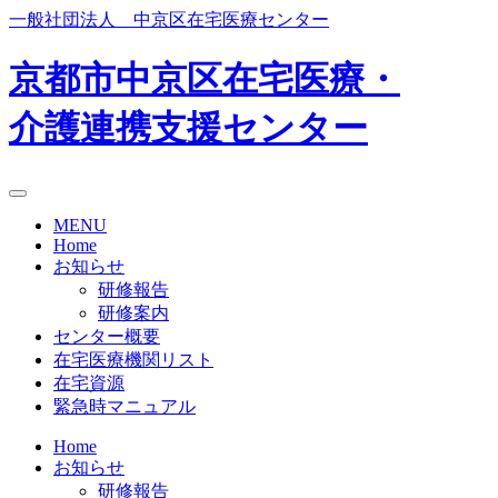
Skip
一般社団法人 中京区在宅医療センター
to
content
京都市中京区在宅医療・
介護連携支援センター
MENU
Home
お知らせ
研修報告
研修案内
センター概要
在宅医療機関リスト
在宅資源
緊急時マニュアル
Home
お知らせ
研修報告