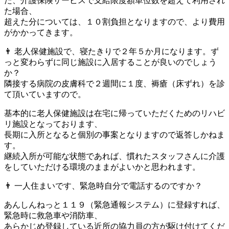
た、介護保険サービスで支給限度額単位数を超えて利用され
た場合、
超えた分については、１０割負担となりますので、より費用
がかかってきます。
👨 老人保健施設で、寝たきりで２年５か月になります。ず
っと変わらずに同じ施設に入居することが良いのでしょう
か？
隣接する病院の皮膚科で２週間に１度、褥瘡（床ずれ）を診
て頂いていますので。
基本的に老人保健施設は在宅に帰っていただくためのリハビ
リ施設となっております、
長期に入所となると個別の事案となりますので返答しかねま
す。
継続入所が可能な状態であれば、慣れたスタッフさんに介護
をしていただける環境のままがよいかと思われます。
👨 一人住まいです、緊急時自分で電話するのですか？
あんしんねっと１１９（緊急通報システム）に登録すれば、
緊急時に救急車や消防車、
あらかじめ登録している近所の協力員の方が駆け付けてくだ