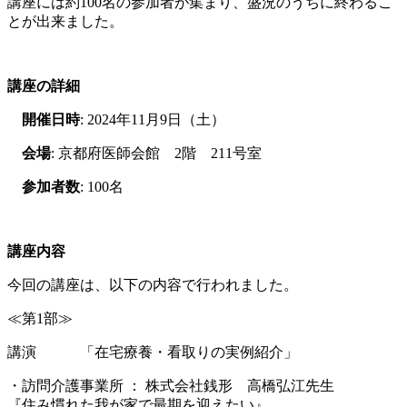
講座には約
100
名の参加者が集まり、盛況のうちに終わるこ
とが出来ました。
講座の詳細
開催日時
: 2024年
11
月
9
日（土）
会場
: 京都府医師会館
2
階
211
号室
参加者数
: 100名
講座内容
今回の講座は、以下の内容で行われました。
≪第
1
部≫
講演 「在宅療養・看取りの実例紹介」
・訪問介護事業所 ： 株式会社銭形 高橋弘江先生
『
住み慣れた我が家で最期を迎えたい』