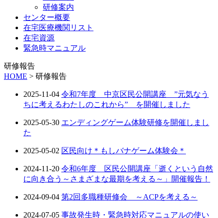
研修案内
センター概要
在宅医療機関リスト
在宅資源
緊急時マニュアル
研修報告
HOME
>
研修報告
2025-11-04
令和7年度 中京区民公開講座 ”元気なう
ちに考えるわたしのこれから” を開催しました
2025-05-30
エンディングゲーム体験研修を開催しまし
た
2025-05-02
区民向け＊もしバナゲーム体験会＊
2024-11-20
令和6年度 区民公開講座「逝くという自然
に向き合う～さまざまな最期を考える～」開催報告！
2024-09-04
第2回多職種研修会 ～ACPを考える～
2024-07-05
事故発生時・緊急時対応マニュアルの使い