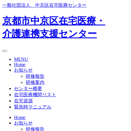
Skip
一般社団法人 中京区在宅医療センター
to
content
京都市中京区在宅医療・
介護連携支援センター
MENU
Home
お知らせ
研修報告
研修案内
センター概要
在宅医療機関リスト
在宅資源
緊急時マニュアル
Home
お知らせ
研修報告