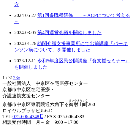
方
2024-05-27
第1回多職種研修 ～ACPについて考える
～
2024-03-05
第4回運営会議を開催しました
2024-01-26
訪問介護支援事業所にて出前講座「パーキ
ンソン病について」を開催しました
2023-12-11
令和5年度区民公開講座『食支援セミナー』
を開催しました
1 / 3
1
2
3
»
一般社団法人 中京区在宅医療センター
京都市中京区在宅医療・
介護連携支援センター
みさやまちょう
京都市中京区東洞院通六角下る
御射山町
260
ロイヤルプラザビル6-D
TEL:
075-606-4348
/ FAX:075-606-4383
相談受付時間 月～金 9:00～17:00