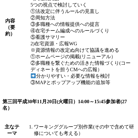
5つの視点で検討していく
①法改定に伴うルールの見直し
②周知方法
内容
③多職種への情報提供への提言
（要
④在宅チーム編成へのルールづくり
約）
⑤看護サマリー
2)在宅資源・広報WG
※資源情報の改定ぬ向けて協議を進める
①ホームページの掲載(リニューアル）
②多職種を繋ぐための活きた情報づくり(コー
ディネートを担うCMへの広報）
分かりやすい・必要な情報を検討
③MAPとポップアップ機能の追加等
第三回平成30年11月20日(火曜日）14:00～15:45参加者(27
名）
主なテ
ワーキンググループ別作業(その中で含めて研
ーマ
修についても考える）