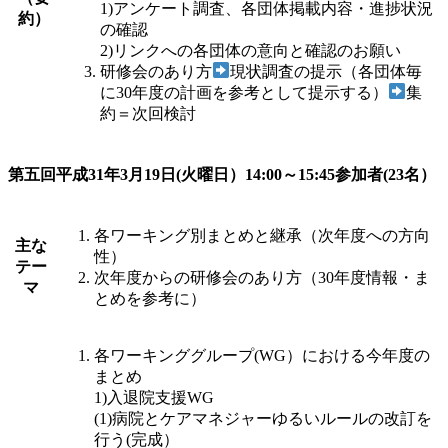
1)アンケート調査、各団体掲載内容・進捗状況
約）
の確認
2)リンクへの各団体の意向と確認のお願い
研修会のあり方
現状調査の提示（各団体毎
に30年度の計画を参考として提示する）
集
約＝次回検討
第五回平成31年3月19日(火曜日）14:00～15:45参加者(23名）
各ワーキング別まとめと継承（次年度への方向
主な
性）
テー
次年度からの研修会のあり方（30年度情報・ま
マ
とめを参考に）
各ワーキンググループ(WG）における今年度の
まとめ
1)入退院支援WG
(1)病院とケアマネジャーゆるいルールの改訂を
行う(完成）