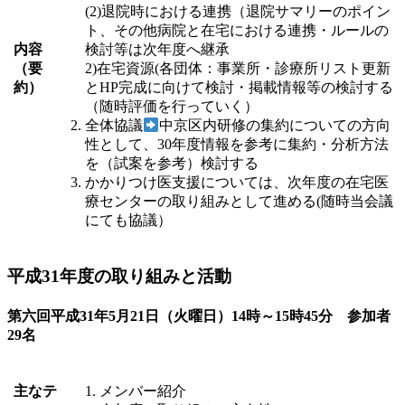
(2)退院時における連携（退院サマリーのポイン
ト、その他病院と在宅における連携・ルールの
内容
検討等は次年度へ継承
（要
2)在宅資源(各団体：事業所・診療所リスト更新
約）
とHP完成に向けて検討・掲載情報等の検討する
（随時評価を行っていく）
全体協議
中京区内研修の集約についての方向
性として、30年度情報を参考に集約・分析方法
を（試案を参考）検討する
かかりつけ医支援については、次年度の在宅医
療センターの取り組みとして進める(随時当会議
にても協議）
平成31年度の取り組みと活動
第六回平成31年5⽉21⽇（火曜⽇）14時～15時45分 参加者
29名
主なテ
メンバー紹介