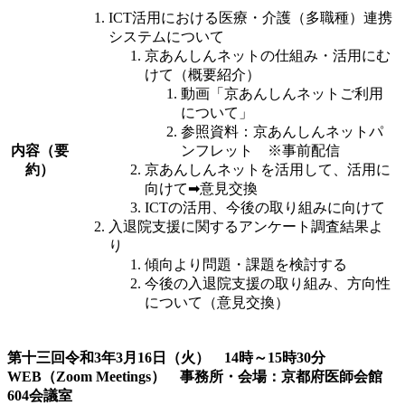
ICT活用における医療・介護（多職種）連携
システムについて
京あんしんネットの仕組み・活用にむ
けて（概要紹介）
動画「京あんしんネットご利用
について」
参照資料：京あんしんネットパ
内容（要
ンフレット ※事前配信
約）
京あんしんネットを活用して、活用に
向けて➡意見交換
ICTの活用、今後の取り組みに向けて
入退院支援に関するアンケート調査結果よ
り
傾向より問題・課題を検討する
今後の入退院支援の取り組み、方向性
について（意見交換）
第十三回令和3年3月16日（火） 14時～15時30分
WEB（Zoom Meetings） 事務所・会場：京都府医師会館
604会議室