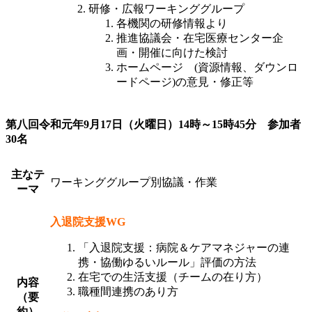
研修・広報ワーキンググループ
各機関の研修情報より
推進協議会・在宅医療センター企
画・開催に向けた検討
ホームページ (資源情報、ダウンロ
ードページ)の意見・修正等
第八回令和元年9月17日（火曜日）14時～15時45分 参加者
30名
主なテ
ワーキンググループ別協議・作業
ーマ
入退院支援WG
「入退院支援：病院＆ケアマネジャーの連
携・協働ゆるいルール」評価の方法
在宅での生活支援（チームの在り方）
内容
職種間連携のあり方
（要
約）