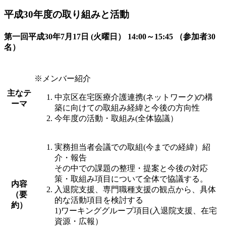
平成30年度の取り組みと活動
第一回平成30年7月17日 (火曜日） 14:00～15:45 （参加者30
名）
※メンバー紹介
主なテ
中京区在宅医療介護連携(ネットワーク)の構
ーマ
築に向けての取組み経緯と今後の方向性
今年度の活動・取組み(全体協議）
実務担当者会議での取組(今までの経緯）紹
介・報告
その中での課題の整理・提案と今後の対応
策・取組み項目について全体で協議する。
内容
入退院支援、専門職種支援の観点から、具体
（要
的な活動項目を検討する
約）
1)ワーキンググループ項目(入退院支援、在宅
資源・広報）