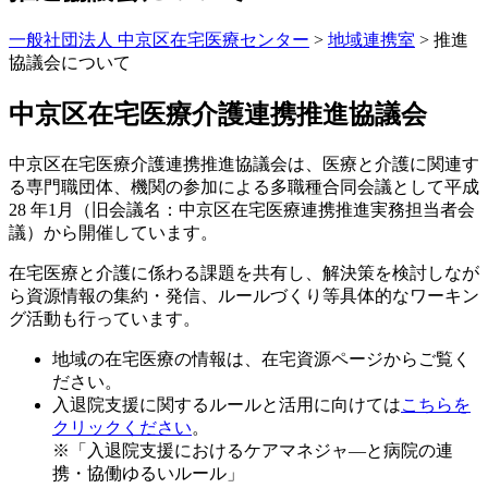
一般社団法人 中京区在宅医療センター
>
地域連携室
>
推進
協議会について
中京区在宅医療介護連携推進協議会
中京区在宅医療介護連携推進協議会は、医療と介護に関連す
る専門職団体、機関の参加による多職種合同会議として平成
28 年1月（旧会議名：中京区在宅医療連携推進実務担当者会
議）から開催しています。
在宅医療と介護に係わる課題を共有し、解決策を検討しなが
ら資源情報の集約・発信、ルールづくり等具体的なワーキン
グ活動も行っています。
地域の在宅医療の情報は、在宅資源ページからご覧く
ださい。
入退院支援に関するルールと活用に向けては
こちらを
クリックください
。
※「入退院支援におけるケアマネジャ―と病院の連
携・協働ゆるいルール」