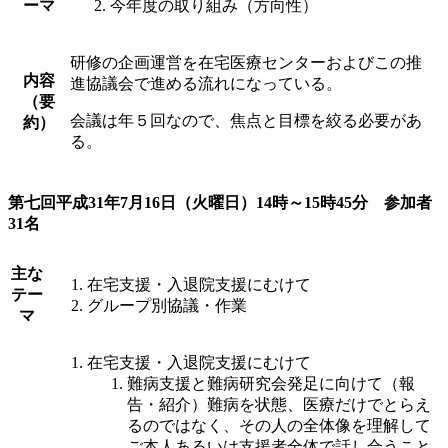
ーマ
今年度の取り組み（⽅向性）
研修の企画運営を在宅医療センターおよびこの推
内容
進協議会で進める流れになっている。
（要
会議は年５回なので、焦点と⽬標を絞る必要があ
約）
る。
第七回平成31年7月16日（火曜日）14時～15時45分 参加者
31名
主な
在宅支援・入退院支援にむけて
テー
グループ別協議・作業
マ
在宅支援・入退院支援にむけて
難病支援と難病研究会発足に向けて（報
告・紹介）難病を状態、医療だけでとらえ
るのではなく、その人の全体像を理解して
ご本人あるいは支援者全体で話し合うこと