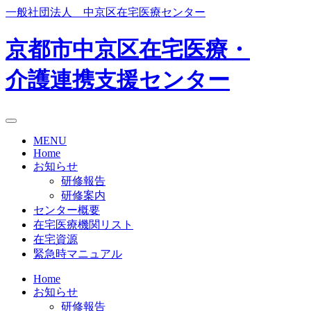
Skip
一般社団法人 中京区在宅医療センター
to
content
京都市中京区在宅医療・
介護連携支援センター
MENU
Home
お知らせ
研修報告
研修案内
センター概要
在宅医療機関リスト
在宅資源
緊急時マニュアル
Home
お知らせ
研修報告